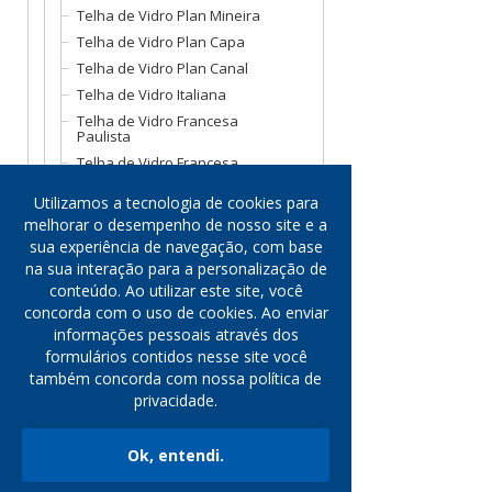
Telha de Vidro Plan Mineira
Telha de Vidro Plan Capa
Telha de Vidro Plan Canal
Telha de Vidro Italiana
Telha de Vidro Francesa
Paulista
Telha de Vidro Francesa
Paraná
Utilizamos a tecnologia de cookies para
Telha de Vidro Dupla Onda
Veneto
melhorar o desempenho de nosso site e a
sua experiência de navegação, com base
Telha de Vidro Dupla Onda
na sua interação para a personalização de
Telha de Vidro Colonial Capa
conteúdo. Ao utilizar este site, você
Telha de Vidro Colonial Canal
concorda com o uso de cookies. Ao enviar
Telha de Vidro Colonial Caipira
informações pessoais através dos
Telha de Vidro Americana
formulários contidos nesse site você
também concorda com nossa política de
Mantas Para Subcobertura
privacidade.
Cubas de Vidro
Elementos Vazados de Vidro
Ok, entendi.
Outros Produtos
Cotação Rápida