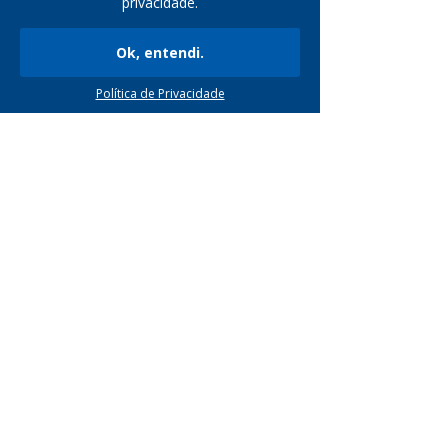
privacidade.
Ok, entendi.
Cotação Rápida
Política de Privacidade
NEWSLETTER
PRODUTOS
Telhas
Mantas Para Subcobertura