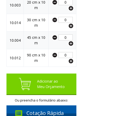
20 cm x 10
10.003
m
30 cm x 10
10.014
m
45 cm x 10
10.004
m
90 cm x 10
10.012
m
Adicionar ao
Meu Orçamento
Ou preencha o formulário abaixo:
Cotação Rápida