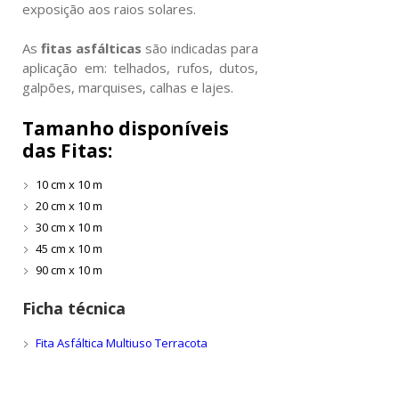
exposição aos raios solares.
As
fitas asfálticas
são indicadas para
aplicação em: telhados, rufos, dutos,
galpões, marquises, calhas e lajes.
Tamanho disponíveis
das Fitas:
10 cm x 10 m
20 cm x 10 m
30 cm x 10 m
45 cm x 10 m
90 cm x 10 m
Ficha técnica
Fita Asfáltica Multiuso Terracota