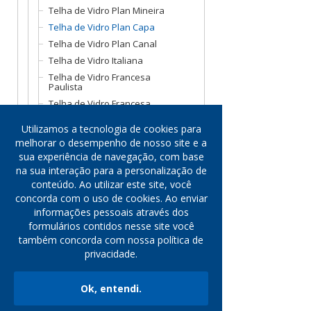
Telha de Vidro Plan Mineira
Telha de Vidro Plan Capa
Telha de Vidro Plan Canal
Telha de Vidro Italiana
Telha de Vidro Francesa
Paulista
Telha de Vidro Francesa
Paraná
Utilizamos a tecnologia de cookies para
Telha de Vidro Dupla Onda
Veneto
melhorar o desempenho de nosso site e a
Telha de Vidro Dupla Onda
sua experiência de navegação, com base
na sua interação para a personalização de
Telha de Vidro Colonial Capa
conteúdo. Ao utilizar este site, você
Telha de Vidro Colonial Canal
concorda com o uso de cookies. Ao enviar
Telha de Vidro Colonial Caipira
informações pessoais através dos
Telha de Vidro Americana
formulários contidos nesse site você
também concorda com nossa política de
Mantas Para Subcobertura
privacidade.
Cubas de Vidro
Elementos Vazados de Vidro
Ok, entendi.
Outros Produtos
Cotação Rápida