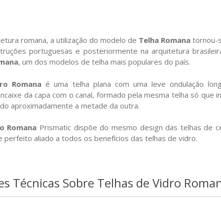
tetura romana, a utilização do modelo de
Telha Romana
tornou-s
ruções portuguesas e posteriormente na arquitetura brasilei
omana
, um dos modelos de telha mais populares do país.
dro Romana
é uma telha plana com uma leve ondulação longit
 encaixe da capa com o canal, formado pela mesma telha só que in
do aproximadamente a metade da outra.
ro Romana
Prismatic dispõe do mesmo design das telhas de c
perfeito aliado a todos os benefícios das telhas de vidro.
es Técnicas Sobre Telhas de Vidro Roma