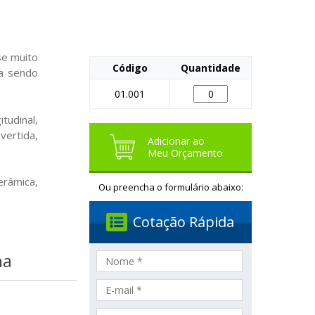
e muito
Código
Quantidade
ra sendo
01.001
udinal,
vertida,
Adicionar ao
Meu Orçamento
erâmica,
Ou preencha o formulário abaixo:
Cotação Rápida
na