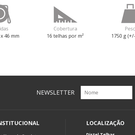
idas
Cobertura
Pes
 x 46 mm
16 telhas por m²
1750 g (+/
NEWSLETTER
NSTITUCIONAL
LOCALIZAÇÃO
Distel Telhas