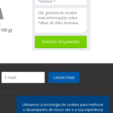
o
-100 g)
TELEFONES
Utilizamos a tecnologia de cookies para melhorar
o desempenho de nosso site e a sua experiência