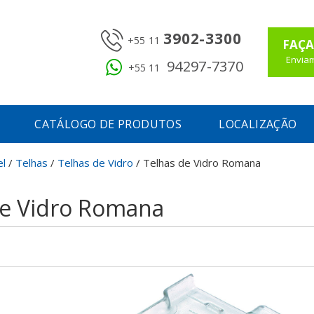
3902-3300
+55 11
FAÇA
Enviam
94297-7370
+55 11
CATÁLOGO DE PRODUTOS
LOCALIZAÇÃO
el
/
Telhas
/
Telhas de Vidro
/
Telhas de Vidro Romana
de Vidro Romana