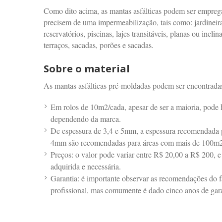
Como dito acima, as mantas asfálticas podem ser emprega
precisem de uma impermeabilização, tais como: jardineiras
reservatórios, piscinas, lajes transitáveis, planas ou incli
terraços, sacadas, porões e sacadas.
Sobre o material
As mantas asfálticas pré-moldadas podem ser encontradas 
Em rolos de 10m2/cada, apesar de ser a maioria, pode
dependendo da marca.
De espessura de 3,4 e 5mm, a espessura recomendada
4mm são recomendadas para áreas com mais de 100m2
Preços: o valor pode variar entre R$ 20,00 a R$ 200, e
adquirida e necessária.
Garantia: é importante observar as recomendações do fa
profissional, mas comumente é dado cinco anos de garan