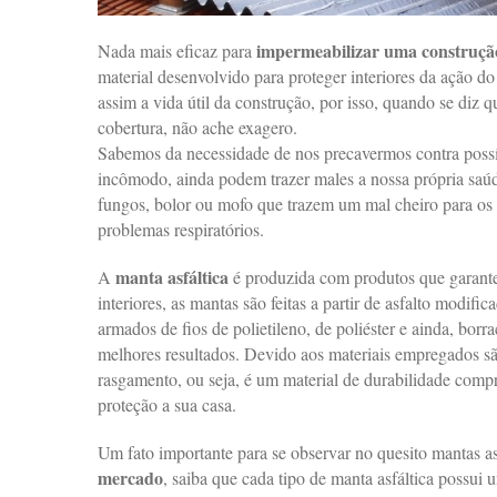
impermeabilizar uma construçã
Nada mais eficaz para
material desenvolvido para proteger interiores da ação d
assim a vida útil da construção, por isso, quando se diz q
cobertura, não ache exagero.
Sabemos da necessidade de nos precavermos contra possív
incômodo, ainda podem trazer males a nossa própria saú
fungos, bolor ou mofo que trazem um mal cheiro para os 
problemas respiratórios.
manta asfáltica
A
é produzida com produtos que garante
interiores, as mantas são feitas a partir de asfalto modif
armados de fios de polietileno, de poliéster e ainda, borr
melhores resultados. Devido aos materiais empregados são
rasgamento, ou seja, é um material de durabilidade comp
proteção a sua casa.
Um fato importante para se observar no quesito mantas as
mercado
, saiba que cada tipo de manta asfáltica possui u