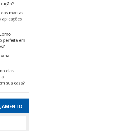
strução?
s das mantas
s aplicações
: Como
o perfeita em
es?
m uma
omo elas
 a
 em sua casa?
RÇAMENTO