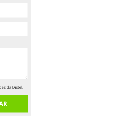
es da Distel.
AR