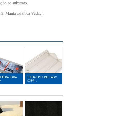
ação ao substrato.
2, Manta asfáltica Vedacit
NHEIRA PARA
TELHAS PET INJETADO
O
COPP...