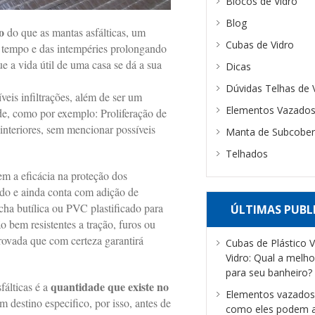
Blocos de Vidro
Blog
o
do que as mantas asfálticas, um
Cubas de Vidro
o tempo e das intempéries prolongando
ue a vida útil de uma casa se dá a sua
Dicas
Dúvidas Telhas de 
eis infiltrações, além de ser um
Elementos Vazados
de, como por exemplo: Proliferação de
interiores, sem mencionar possíveis
Manta de Subcober
Telhados
m a eficácia na proteção dos
icado e ainda conta com adição de
acha butílica ou PVC plastificado para
ÚLTIMAS PUBL
 bem resistentes a tração, furos ou
rovada que com certeza garantirá
Cubas de Plástico 
Vidro: Qual a melho
para seu banheiro?
quantidade que existe no
fálticas é a
Elementos vazados 
m destino especifico, por isso, antes de
como eles podem a