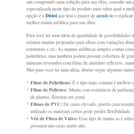
sair comprando uma solução para sua obra, consulte um 
especializada neste tipo de produto para saber qual a me
Distel
opção é a
que terá o prazer de
atende-lo
e explicar 
melhor manta asfáltica para sua obra.
Para você ter uma ideia da quantidade de possibilidades 
existem mantas projetadas para obras com variações dim
estruturais e etc. As mantas asfálticas simples contas co
polietileno, mas também podem possuir cobertura de gran
minerais revestidos com filme de alumínio reflexivo, manta
Mas para você ter uma ideia, abaixo segue algumas mantas
Filme de Polietileno:
É o tipo mais comum e melhor cu
Filme de Poliester:
Manta com resistência de perfuraçã
de plantas, floreiras em geral.
Filmes de PVC:
De custo elevado, porém com resistên
utilizado os materiais certos pode perder flexibilidade.
Véu de Fibra de Vidro:
Esse tipo de manta só é utili
possuem um custo muito alto.