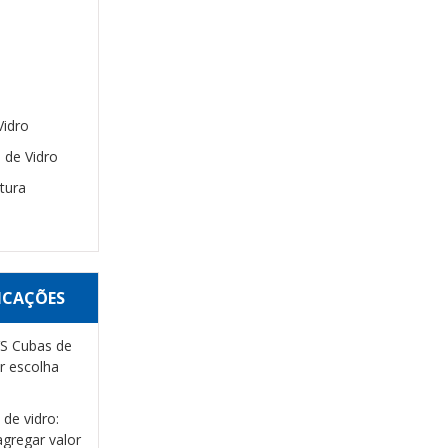
Vidro
 de Vidro
tura
ICAÇÕES
VS Cubas de
r escolha
de vidro:
gregar valor