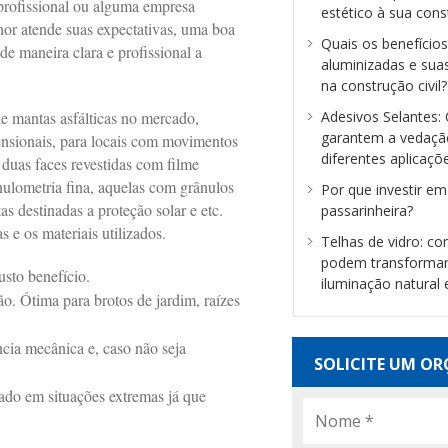
profissional ou alguma empresa
estético à sua con
lhor atende suas expectativas, uma boa
Quais os benefício
de maneira clara e profissional a
aluminizadas e sua
na construção civil?
de mantas asfálticas no mercado,
Adesivos Selantes
garantem a vedaçã
ensionais, para locais com movimentos
diferentes aplicaçõ
m duas faces revestidas com filme
ulometria fina, aquelas com grânulos
Por que investir e
s destinadas a proteção solar e etc.
passarinheira?
 e os materiais utilizados.
Telhas de vidro: c
podem transformar
sto benefício.
iluminação natural
o. Ótima para brotos de jardim, raízes
cia mecânica e, caso não seja
SOLICITE UM O
zado em situações extremas já que