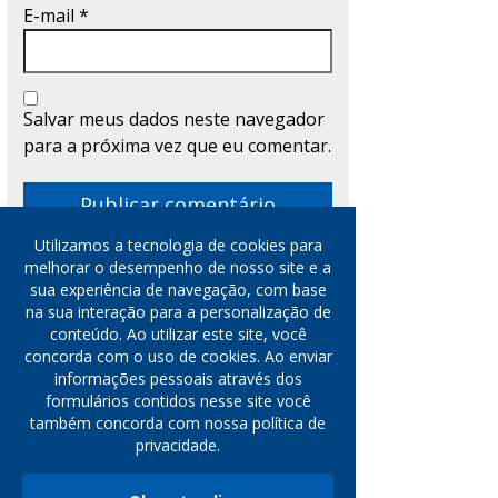
E-mail
*
Salvar meus dados neste navegador
para a próxima vez que eu comentar.
Utilizamos a tecnologia de cookies para
melhorar o desempenho de nosso site e a
sua experiência de navegação, com base
CATEGORIA
na sua interação para a personalização de
conteúdo. Ao utilizar este site, você
concorda com o uso de cookies. Ao enviar
Blocos de Vidro
informações pessoais através dos
Blog
formulários contidos nesse site você
também concorda com nossa política de
Cubas de Vidro
privacidade.
Dicas
Dúvidas Telhas de Vidro