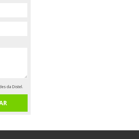
es da Distel.
AR