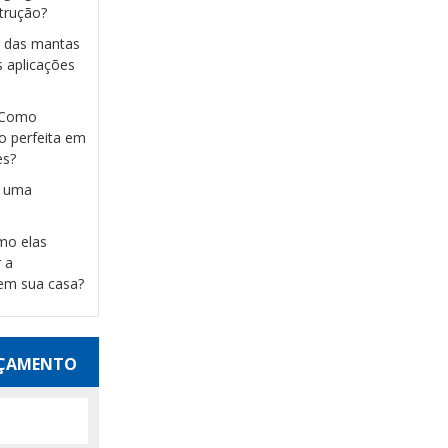
strução?
s das mantas
s aplicações
: Como
o perfeita em
es?
m uma
omo elas
 a
 em sua casa?
RÇAMENTO