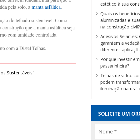
estético à sua con
tida pela solo, a
manta asfáltica
.
Quais os benefício
alação do telhado sustentável. Como
aluminizadas e sua
na construção civil?
a construção que a manta asfáltica seja
nterno com umidade controlada.
Adesivos Selantes
garantem a vedaçã
ato com a Distel Telhas.
diferentes aplicaçõ
Por que investir e
passarinheira?
dos Sustentáveis"
Telhas de vidro: c
podem transformar
iluminação natural
SOLICITE UM O