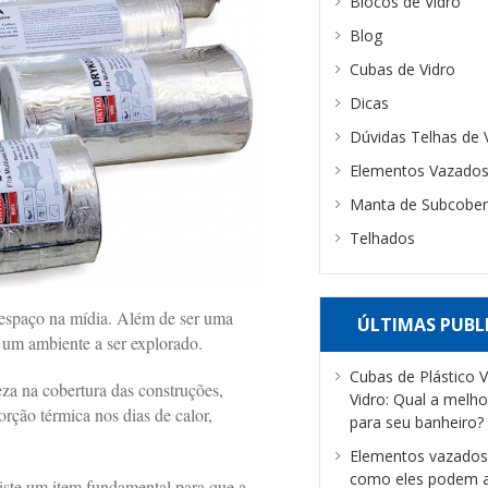
Blocos de Vidro
Blog
Cubas de Vidro
Dicas
Dúvidas Telhas de 
Elementos Vazados
Manta de Subcober
Telhados
espaço na mídia. Além de ser uma
ÚLTIMAS PUBL
 um ambiente a ser explorado.
Cubas de Plástico 
za na cobertura das construções,
Vidro: Qual a melho
rção térmica nos dias de calor,
para seu banheiro?
Elementos vazados 
como eles podem a
iste um item fundamental para que a