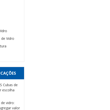
Vidro
 de Vidro
tura
ICAÇÕES
VS Cubas de
r escolha
de vidro:
gregar valor