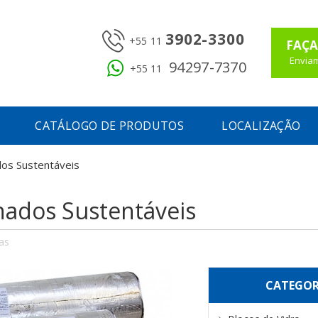
3902-3300
+55 11
FAÇA
Enviam
94297-7370
+55 11
CATÁLOGO DE PRODUTOS
LOCALIZAÇÃO
dos Sustentáveis
lhados Sustentáveis
has
CATEGOR